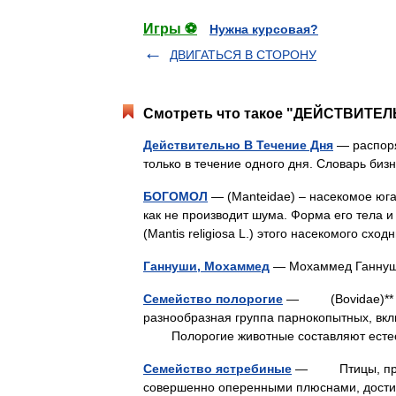
Игры ⚽
Нужна курсовая?
ДВИГАТЬСЯ В СТОРОНУ
Смотреть что такое "ДЕЙСТВИТЕЛ
Действительно В Течение Дня
— распоря
только в течение одного дня. Словарь би
БОГОМОЛ
— (Manteidae) – насекомое юга
как не производит шума. Форма его тела 
(Mantis religiosa L.) этого насекомого сх
Ганнуши, Мохаммед
Семейство полорогие
— (Bovidae)** * 
разнообразная группа парнокопытных, вкл
Полорогие животные составляют естест
Семейство ястребиные
— Птицы, прина
совершенно оперенными плюснами, дости