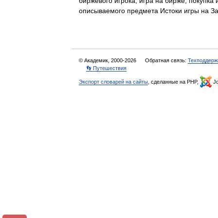
биржевого игрока, игра на бирже, покуп
описываемого предмета Истоки игры на 
© Академик, 2000-2026
Обратная связь:
Техподдерж
👣 Путешествия
Экспорт словарей на сайты
, сделанные на PHP,
Jo