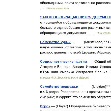
яйцевидными, почти вертикально располо
…
Жизнь животных
ЗАКОН ОБ ОБРАЩАЮЩИХСЯ ДОКУМЕН
относящийся к обращающимся документам
большего единообразия для различных шта
обращающихся документах… …
Энциклопе
Семейство куньи
— (Mustelidae)* * Сем
видов хищных, от мелких (в том числе самы
распространены по всей Евразии, Африк
Социалистические партии
— I Общий обз
Австрия и Венгрия. Англия. Италия. Испан
и Румыния. Америка. Австралия. Япония
словарь Ф.А. Брокгауза и И.А. Ефрона
Семейство медвежьи
— (Ursidae)* * Се
в 4 6 родов. Распространены практически
Америке; в Африке это семейство отсутс
Игрок
— (Player) Определение биржевого 