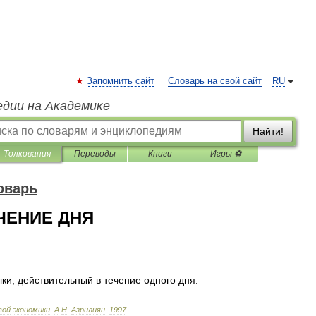
Запомнить сайт
Словарь на свой сайт
RU
едии на Академике
Найти!
Толкования
Переводы
Книги
Игры ⚽
оварь
ЧЕНИЕ ДНЯ
лки
,
действительный
в
течение
одного
дня
.
вой
экономики
.
А
.
Н
.
Азрилиян
.
1997
.