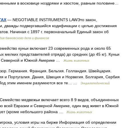
женными в восковице ноздрями и хвостом, равным половине…
ТАХ
— NEGOTIABLE INSTRUMENTS LAWЭто закон,
, дважды подвергавшийся кодификации с целью достижения
тов. Начиная с 1897 г. первоначальный Единый закон об
дия банковского дела и финансов
ейство куньи включает 23 современных рода и около 65
х мелких представителей отряда) до средних (до 45 кг). Куньи
е, Северной и Южной Америке …
Жизнь животных
ор. Германия. Франция. Бельгия. Голландия. Швейцария.
ия и Португалия. Дания, Швеция и Норвегия. Болгария, Сербия
. Под этим именем разумеются все те… …
Энциклопедический
мейство медвежьи включает всего 8 9 видов, объединенных
 во всей Евразии и Северной Америке, один вид живет в Южной
твует (кроме небольшого района …
Жизнь животных
игрока, условия игры на бирже Информация об определении