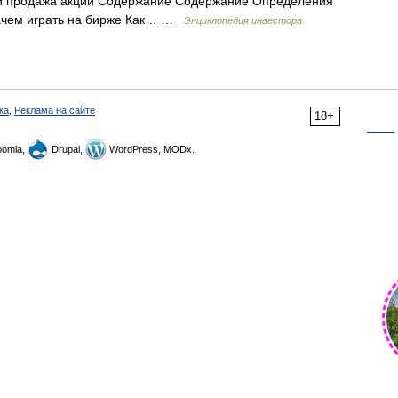
ка и продажа акций Содержание Содержание Определения
Зачем играть на бирже Как… …
Энциклопедия инвестора
ка
,
Реклама на сайте
18+
omla,
Drupal,
WordPress, MODx.