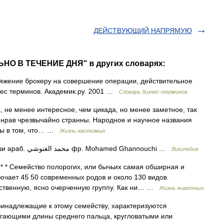
ДЕЙСТВУЮЩИЙ НАПРЯМУЮ
ЬНО В ТЕЧЕНИЕ ДНЯ" в других словарях:
жение брокеру на совершение операции, действительное
знес терминов. Академик.ру. 2001 …
Словарь бизнес-терминов
, не менее интересное, чем цикада, но менее заметное, так
и нрав чрезвычайно странны. Народное и научное названия
одны в том, что… …
Жизнь насекомых
— Мохаммед Ганнуши араб. محمد الغنوشي‎‎ фр. Mohamed Ghannouchi …
Википедия
* Семейство полорогих, или бычьих самая обширная и
ючает 45 50 современных родов и около 130 видов.
венную, ясно очерченную группу. Как ни… …
Жизнь животных
длежащие к этому семейству, характеризуются
гающими длины среднего пальца, кругловатыми или